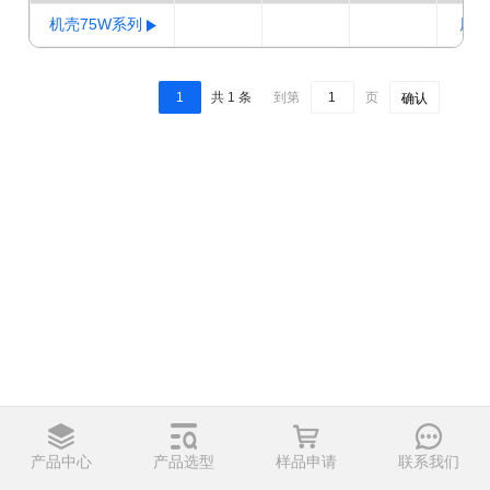
机壳75W系列
展开
1
共 1 条
到第
页
确认
产品中心
产品选型
样品申请
联系我们