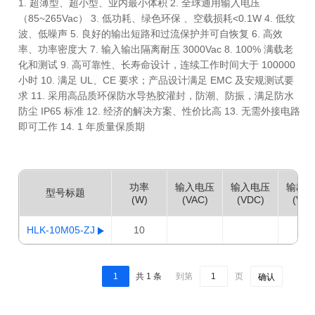
1. 超薄型、超小型、业内最小体积 2. 全球通用输入电压
（85~265Vac） 3. 低功耗、绿色环保 、空载损耗<0.1W 4. 低纹
波、低噪声 5. 良好的输出短路和过流保护并可自恢复 6. 高效
率、功率密度大 7. 输入输出隔离耐压 3000Vac 8. 100% 满载老
化和测试 9. 高可靠性、长寿命设计，连续工作时间大于 100000
小时 10. 满足 UL、CE 要求；产品设计满足 EMC 及安规测试要
求 11. 采用高品质环保防水导热胶灌封，防潮、防振，满足防水
防尘 IP65 标准 12. 经济的解决方案、性价比高 13. 无需外接电路
即可工作 14. 1 年质量保质期
功率
输入电压
输入电压
输出
型号标题
(W)
(VAC)
(VDC)
(VDC
HLK-10M05-ZJ
10
5
1
共 1 条
到第
页
确认