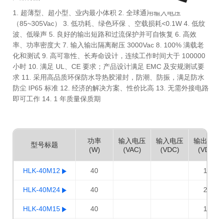
1. 超薄型、超小型、业内最小体积 2. 全球通用输入电压
（85~305Vac） 3. 低功耗、绿色环保 、空载损耗<0.1W 4. 低纹
波、低噪声 5. 良好的输出短路和过流保护并可自恢复 6. 高效
率、功率密度大 7. 输入输出隔离耐压 3000Vac 8. 100% 满载老
化和测试 9. 高可靠性、长寿命设计，连续工作时间大于 100000
小时 10. 满足 UL、CE 要求；产品设计满足 EMC 及安规测试要
求 11. 采用高品质环保防水导热胶灌封，防潮、防振，满足防水
防尘 IP65 标准 12. 经济的解决方案、性价比高 13. 无需外接电路
即可工作 14. 1 年质量保质期
功率
输入电压
输入电压
输出电
型号标题
(W)
(VAC)
(VDC)
(VDC)
HLK-40M12
40
12
HLK-40M24
40
24
HLK-40M15
40
15